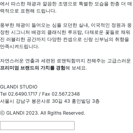
에서 따스한 채광과 깔끔한 조명으로
특별한 모습을 한층 더 매
력적으로 표현해 드립니다.
풍부한 채광이 들어오는 심플 모던한 실내,
이국적인 정원과 웅
장한 시그니처 배경의 클래식한 루프탑,
다채로운 꽃들로 채워
진 러블리한 공간까지
다양한 컨셉으로 신랑 신부님의 취향을
만족시켜드립니다.
자연스러운 연출과 세련된 로맨틱함까지 전해주는
고급스러운
프리미엄 브랜드의 가치를 경험
해 보세요.
GLANDI STUDIO
Tel 02.6490.1717 / Fax 02.567.2348
서울시 강남구 봉은사로 30길 43 홍인빌딩 3층
ⓒ GLANDI 2023. All Rgiths Reserved.